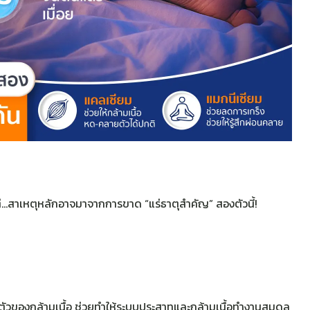
ย แต่…สาเหตุหลักอาจมาจากการขาด “แร่ธาตุสำคัญ” สองตัวนี้!
รหดตัวของกล้ามเนื้อ ช่วยทำให้ระบบประสาทและกล้ามเนื้อทำงานสมดุล