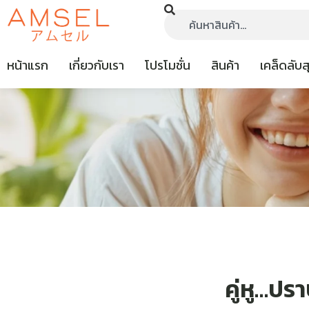
หน้าแรก
เกี่ยวกับเรา
โปรโมชั่น
สินค้า
เคล็ดลับ
คู่หู…ปร