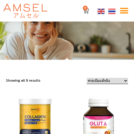
0
Showing all 9 results