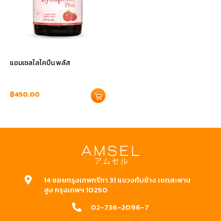
แอมเซลไลโคปีน พลัส
฿
450.00
14 ซอยกรุงเทพกรีฑา 31 แขวงทับช้าง เขตสะพาน
สูง กรุงเทพฯ 10250
02-736-2096-7