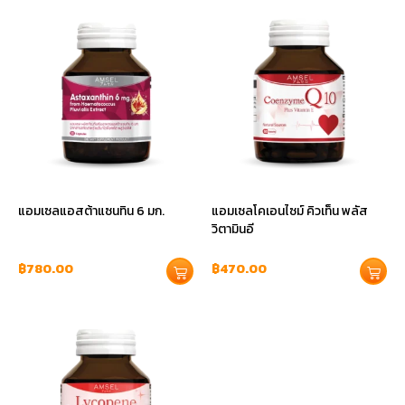
แอมเซลแอสต้าแซนทิน 6 มก.
แอมเซลโคเอนไซม์ คิวเท็น พลัส
วิตามินอี
฿
780.00
฿
470.00