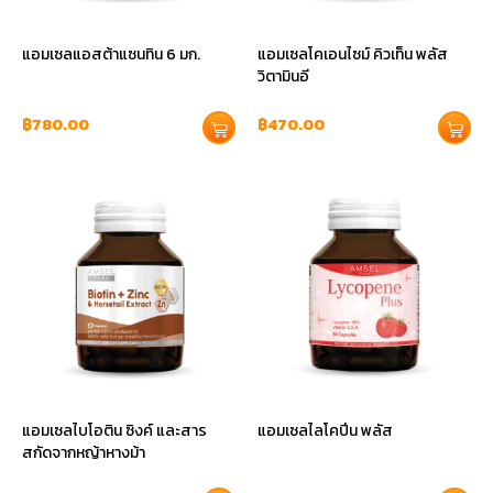
แอมเซลแอสต้าแซนทิน 6 มก.
แอมเซลโคเอนไซม์ คิวเท็น พลัส
วิตามินอี
฿
780.00
฿
470.00
แอมเซลไบโอติน ซิงค์ และสาร
แอมเซลไลโคปีน พลัส
สกัดจากหญ้าหางม้า