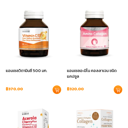
แอมเซลวิตามินซี 500 มก.
แอมเซลอะมิโน คอลลาเจน ชนิด
แคปซูล
฿
370.00
฿
320.00