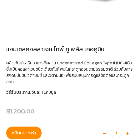
แอมเซลคอลลาเจน ไทพ์ ทู พลัส เคอคูมิน
ผลิตภัณฑ์เสริมอาหารที่ผสาน Undenatured Collagen Type II (UC-II®)
ซึ่งเป็นคอลลาเจนชนิดเดียวกับที่พบในกระดูกอ่อนตามธรรมชาติ ร่วมกับสาร
สกัดขมิ้นชัน วิตามินซี และวิตามินอี เพื่อสนับสนุนการดูแลข้อต่อและกระดูก
อ่อน
วิธีรับประทาน:
วันละ 1 แคปซูล
฿
1,200.00
-
+
หยิบใส่ตะกร้า