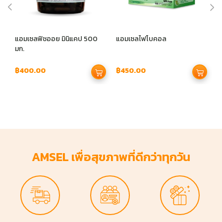
แอมเซลฟิชออย มินิแคป 500
แอมเซลไฟโบคอล
แ
มก.
฿
400.00
฿
450.00
฿
AMSEL เพื่อสุขภาพที่ดีกว่าทุกวัน