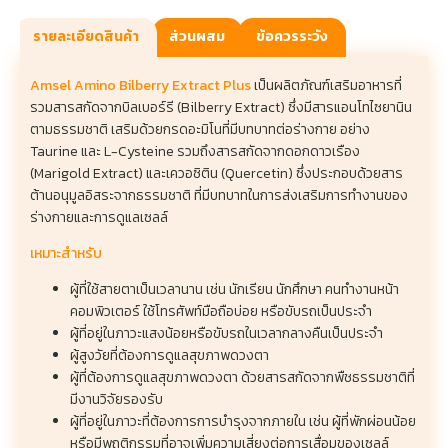
รายละเอียดสินค้า
ส่วนผสม
ข้อควรระวัง
Amsel Amino Bilberry Extract Plus
เป็นผลิตภัณฑ์เสริมอาหารที่
รวมสารสกัดจากบิลเบอร์รี (Bilberry Extract) ซึ่งมีสารแอนโทไซยานิน
ตามธรรมชาติ เสริมด้วยกรดอะมิโนที่มีบทบาทต่อร่างกาย อย่าง
Taurine และ L-Cysteine รวมถึงสารสกัดจากดอกดาวเรือง
(Marigold Extract) และเควอซิติน (Quercetin) ซึ่งประกอบด้วยสาร
ต้านอนุมูลอิสระจากธรรมชาติ ที่มีบทบาทในการส่งเสริมการทำงานของ
ร่างกายและการดูแลเซลล์
เหมาะสำหรับ
ผู้ที่ใช้สายตาเป็นเวลานาน เช่น นักเรียน นักศึกษา คนทำงานหน้า
คอมพิวเตอร์ ใช้โทรศัพท์มือถือบ่อย หรือขับรถเป็นประจำ
ผู้ที่อยู่ในภาวะแสงน้อยหรือขับรถในเวลากลางคืนเป็นประจำ
ผู้สูงวัยที่ต้องการดูแลสุขภาพดวงตา
ผู้ที่ต้องการดูแลสุขภาพดวงตา ด้วยสารสกัดจากพืชธรรมชาติที่
มีงานวิจัยรองรับ
ผู้ที่อยู่ในภาวะที่ต้องการการบำรุงจากภายใน เช่น ผู้ที่พักผ่อนน้อย
หรือมีพฤติกรรมที่อาจเพิ่มความเสี่ยงต่อการเสื่อมของเซลล์