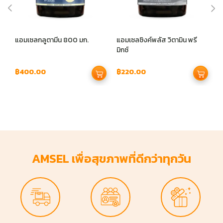
แอมเซลกลูตามีน 800 มก.
แอมเซลซิงค์พลัส วิตามิน พรี
แ
มิกซ์
฿
400.00
฿
220.00
฿
AMSEL เพื่อสุขภาพที่ดีกว่าทุกวัน