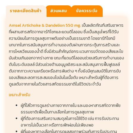
รายละเอียดสินค้า
ส่วนผสม
ข้อควรระวัง
Amsel Artichoke & Dandelion 550 mg.
เป็นผลิตภัณฑ์เสริมอาหาร
ที่ผสานสารสกัดจากอาร์ทิโชกและแดนดิไลออน ซึ่งเป็นสมุนไพรที่ได้รับ
ความนิยมในการดูแลสุขภาพตับอย่างเป็นธรรมชาติ โดยอาร์ทิโชกมี
บทบาทในการสนับสนุนการทำงานของตับผ่านการกระตุ้นการสร้างและ
การไหลเวียนของน้ำดี ซึ่งมีส่วนสำคัญต่อกระบวนการขจัดของเสียและไข
มันส่วนเกินออกจากร่างกาย ขณะที่แดนดิไลออนช่วยเสริมการทำงานของ
ตับในระดับเซลล์ มีส่วนช่วยต้านอนุมูลอิสระและสนับสนุนการฟื้นฟูเซลล์
ตับจากภาวะความเครียดหรือสารพิษต่าง ๆ ทั้งยังมีคุณสมบัติในการขับ
ของเสียและลดการสะสมของไขมันในเนื้อตับ เหมาะสำหรับผู้ที่ต้องการ
ดูแลตับจากภายในด้วยสารสกัดธรรมชาติในชีวิตประจำวัน
เหมาะสำหรับ
ผู้ที่ใส่ใจการดูแลร่างกายจากภายใน และมองหาสารสกัดจากพืช
ธรรมชาติเพื่อเป็นทางเลือกในการดูแลสุขภาพ
ผู้ที่ต้องการเสริมความสมดุลในการใช้ชีวิต เช่น การรับประทาน
อาหารไม่เป็นเวลา หรือการพักผ่อนไม่เพียงพอ
ผู้ที่มองหาทางเลือกในการดูแลสุขภาพร่วมกับการรับประทาน