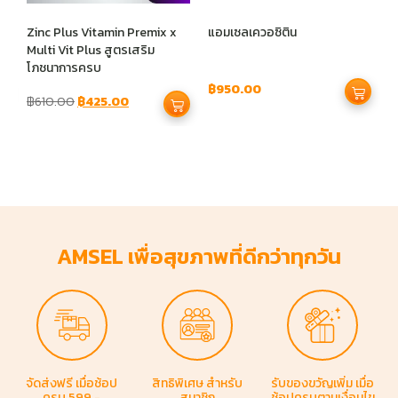
คา
Zinc Plus Vitamin Premix x
แอมเซลเควอซิติน
แ
Multi Vit Plus สูตรเสริม
โภชนาการครบ
฿
950.00
฿
฿
610.00
฿
425.00
AMSEL เพื่อสุขภาพที่ดีกว่าทุกวัน
จัดส่งฟรี
เมื่อช้อป
สิทธิพิเศษ
สำหรับ
รับของขวัญเพิ่ม
เมื่อ
ครบ 599.-​
สมาชิก
ช้อปครบตามเงื่อนไข