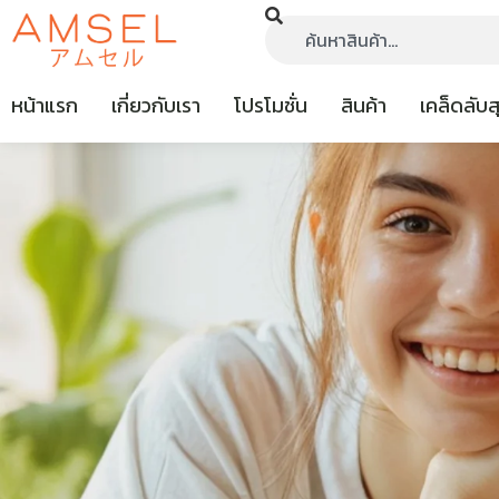
หน้าแรก
เกี่ยวกับเรา
โปรโมชั่น
สินค้า
เคล็ดลับ