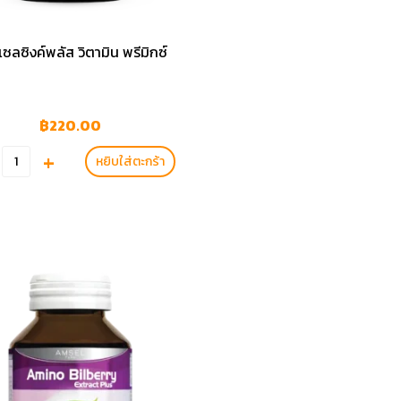
ซลซิงค์พลัส วิตามิน พรีมิกซ์
฿
220.00
+
หยิบใส่ตะกร้า