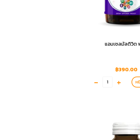
แอมเซลมัลติวิต 
฿
390.00
-
+
หย