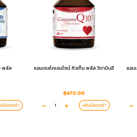
 พลัส
แอมเซลโคเอนไซม์ คิวเท็น พลัส วิตามินอี
แอมเ
฿
470.00
-
+
-
ิบใส่ตะกร้า
หยิบใส่ตะกร้า